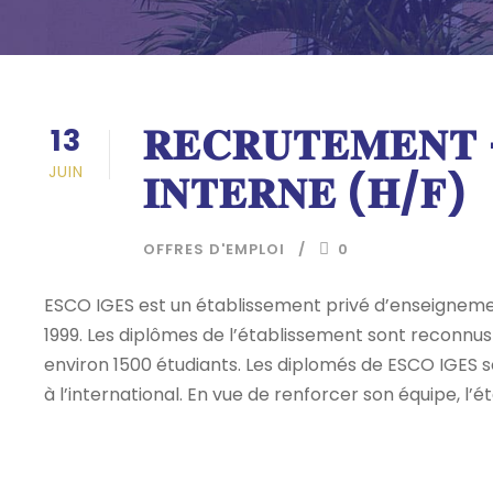
𝐑𝐄𝐂𝐑𝐔𝐓𝐄𝐌𝐄𝐍𝐓 
13
JUIN
𝐈𝐍𝐓𝐄𝐑𝐍𝐄 (𝐇/𝐅)
OFFRES D'EMPLOI
0
ESCO IGES est un établissement privé d’enseignemen
1999. Les diplômes de l’établissement sont reconn
environ 1500 étudiants. Les diplomés de ESCO IGES 
à l’international. En vue de renforcer son équipe, l’