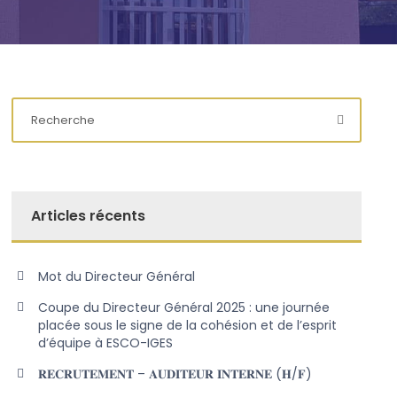
Articles récents
Mot du Directeur Général
Coupe du Directeur Général 2025 : une journée
placée sous le signe de la cohésion et de l’esprit
d’équipe à ESCO-IGES
𝐑𝐄𝐂𝐑𝐔𝐓𝐄𝐌𝐄𝐍𝐓 – 𝐀𝐔𝐃𝐈𝐓𝐄𝐔𝐑 𝐈𝐍𝐓𝐄𝐑𝐍𝐄 (𝐇/𝐅)