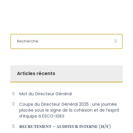
Articles récents
Mot du Directeur Général
Coupe du Directeur Général 2025 : une journée
placée sous le signe de la cohésion et de l’esprit
d’équipe à ESCO-IGES
𝐑𝐄𝐂𝐑𝐔𝐓𝐄𝐌𝐄𝐍𝐓 – 𝐀𝐔𝐃𝐈𝐓𝐄𝐔𝐑 𝐈𝐍𝐓𝐄𝐑𝐍𝐄 (𝐇/𝐅)