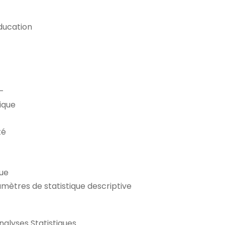
ducation
–
tique
té
que
amètres de statistique descriptive
nalyses Statistiques