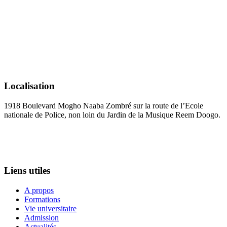
Localisation
1918 Boulevard Mogho Naaba Zombré sur la route de l’Ecole
nationale de Police, non loin du Jardin de la Musique Reem Doogo.
+226 25 34 39 15
administration@esco-iges.com
Liens utiles
A propos
Formations
Vie universitaire
Admission
Actualités