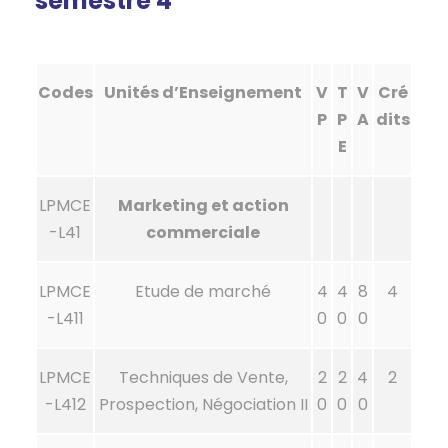
semestre 4
Codes
Unités d’Enseignement
V
T
V
Cré
P
P
A
dits
E
LPMCE
Marketing et action
-L41
commerciale
LPMCE
Etude de marché
4
4
8
4
-L411
0
0
0
LPMCE
Techniques de Vente,
2
2
4
2
-L412
Prospection, Négociation II
0
0
0