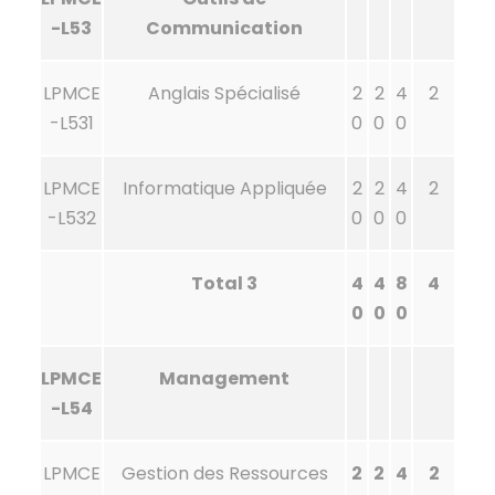
-L53
Communication
LPMCE
Anglais Spécialisé
2
2
4
2
-L531
0
0
0
LPMCE
Informatique Appliquée
2
2
4
2
-L532
0
0
0
Total 3
4
4
8
4
0
0
0
LPMCE
Management
-L54
LPMCE
Gestion des Ressources
2
2
4
2