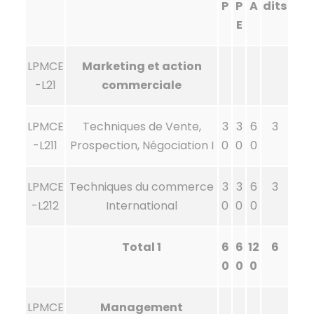
P
P
A
dits
E
LPMCE
Marketing et action
-L21
commerciale
LPMCE
Techniques de Vente,
3
3
6
3
-L211
Prospection, Négociation I
0
0
0
LPMCE
Techniques du commerce
3
3
6
3
-L212
International
0
0
0
Total 1
6
6
12
6
0
0
0
LPMCE
Management