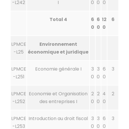
-L242
I
0
0
0
Total 4
6
6
12
6
0
0
0
LPMCE
Environnement
-L25
économique et juridique
LPMCE
Economie générale I
3
3
6
3
-L251
0
0
0
LPMCE
Economie et Organisation
2
2
4
2
-L252
des entreprises I
0
0
0
LPMCE
Introduction au droit fiscal
3
3
6
3
-L253
0
0
0