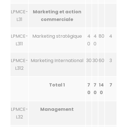
LPMCE-
Marketing et action
L31
commerciale
LPMCE-
Marketing stratégique
4
4
80
4
L311
0
0
LPMCE-
Marketing International
30
30
60
3
L312
Total 1
7
7
14
7
0
0
0
LPMCE-
Management
L32