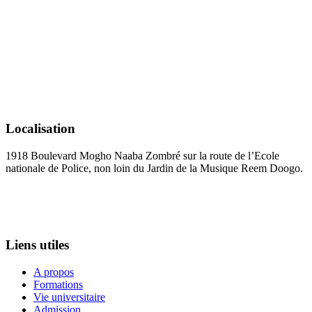
Localisation
1918 Boulevard Mogho Naaba Zombré sur la route de l’Ecole
nationale de Police, non loin du Jardin de la Musique Reem Doogo.
+226 25 34 39 15
administration@esco-iges.com
Liens utiles
A propos
Formations
Vie universitaire
Admission