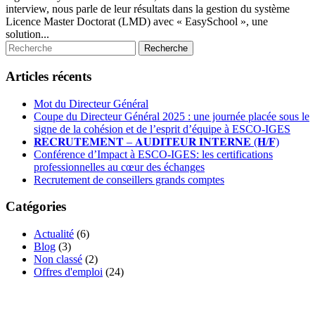
interview, nous parle de leur résultats dans la gestion du système
Licence Master Doctorat (LMD) avec « EasySchool », une
solution...
Articles récents
Mot du Directeur Général
Coupe du Directeur Général 2025 : une journée placée sous le
signe de la cohésion et de l’esprit d’équipe à ESCO-IGES
𝐑𝐄𝐂𝐑𝐔𝐓𝐄𝐌𝐄𝐍𝐓 – 𝐀𝐔𝐃𝐈𝐓𝐄𝐔𝐑 𝐈𝐍𝐓𝐄𝐑𝐍𝐄 (𝐇/𝐅)
Conférence d’Impact à ESCO-IGES: les certifications
professionnelles au cœur des échanges
Recrutement de conseillers grands comptes
Catégories
Actualité
(6)
Blog
(3)
Non classé
(2)
Offres d'emploi
(24)