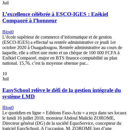
Juil
L’excellence célébrée à ESCO-IGES : Ezékiel
Compaoré à l’honneur
Blog
0
L’école supérieur de commerce d’informatique et de gestion
(ESCO-IGES) a effectué sa rentrée administrative ce jeudi 1er
octobre 2020 à Ouagadougou. Rentrée administrative au cours de
laquelle, elle a offert une moto et un chèque de 100 000 FCFA à
Ezékiel Compaoré, major en BTS finance-comptabilité au plan
national. 15,76, c’est la moyenne obtenue par...
10
Juil
EasySchool relève le défi de la gestion intégrale du
système LMD
Blog
0
Le quotidien en ligne « Editions Faso-Actu » a reçu dans ses locaux
le lundi 16 juillet 2018, monsieur Abdoul Malicki ZOROME,
Directeur général (DG) de la société EquoService, concepteur du
logiciel EasySchool. A l’occasion, M. ZOROME lors d’une