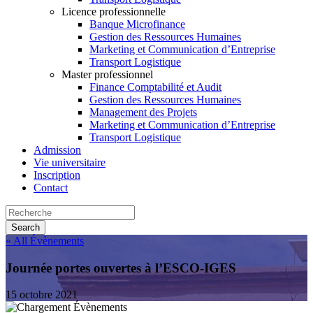
Licence professionnelle
Banque Microfinance
Gestion des Ressources Humaines
Marketing et Communication d’Entreprise
Transport Logistique
Master professionnel
Finance Comptabilité et Audit
Gestion des Ressources Humaines
Management des Projets
Marketing et Communication d’Entreprise
Transport Logistique
Admission
Vie universitaire
Inscription
Contact
« All Évènements
Journée portes ouvertes à l’ESCO-IGES
15 octobre 2021