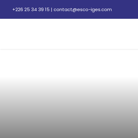
+226 25 34 39 15
|
contact@esco-iges.com