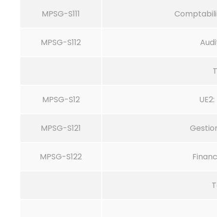
MPSG-S111
Comptabili
MPSG-S112
Audi
T
MPSG-S12
UE2:
MPSG-S121
Gestion
MPSG-S122
Financ
T